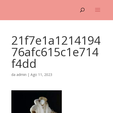
21f7e1a1214194
76afc615c1e714
f4dd
da
admin
|
Ago 11, 2023