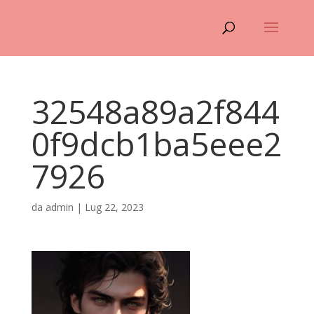
32548a89a2f844
0f9dcb1ba5eee2
7926
da
admin
|
Lug 22, 2023