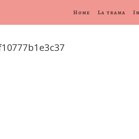
Home
La trama
I
f10777b1e3c37