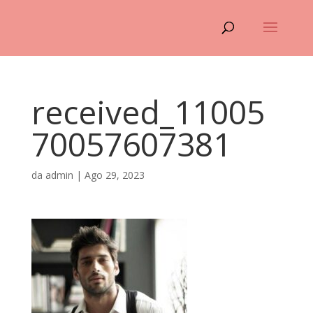
received_11005
70057607381
da
admin
|
Ago 29, 2023