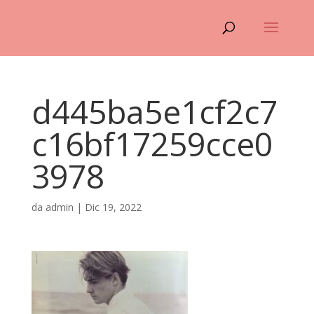
d445ba5e1cf2c7
c16bf17259cce0
3978
da
admin
|
Dic 19, 2022